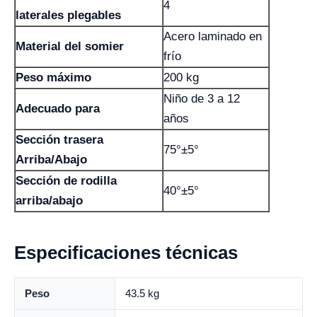
4
laterales plegables
Acero laminado en
Material del somier
frío
Peso máximo
200 kg
Niño de 3 a 12
Adecuado para
años
Sección trasera
75°±5°
Arriba/Abajo
Sección de rodilla
40°±5°
arriba/abajo
Especificaciones técnicas
Peso
43.5 kg