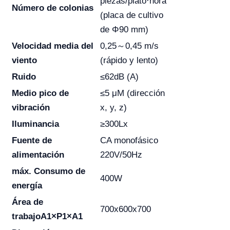
piezas/plato·hora
Número de colonias
(placa de cultivo
de Φ90 mm)
Velocidad media del
0,25～0,45 m/s
viento
(rápido y lento)
Ruido
≤62dB (A)
Medio pico de
≤5 μM (dirección
vibración
x, y, z)
Iluminancia
≥300Lx
Fuente de
CA monofásico
alimentación
220V/50Hz
máx.
Consumo
de
400W
energía
Área de
700x600x700
trabajo
A1×P1×A1