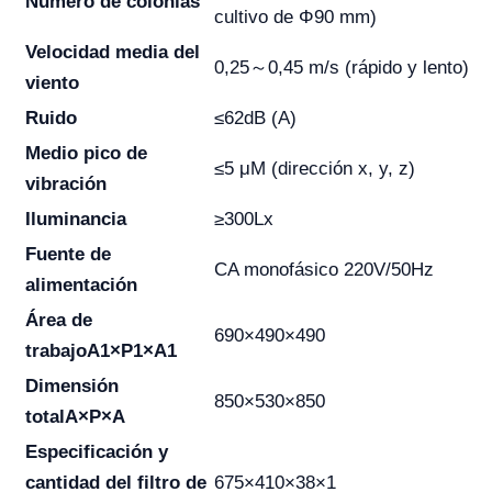
Número de colonias
cultivo de Φ90 mm)
Velocidad media del
0,25～0,45 m/s (rápido y lento)
viento
Ruido
≤62dB (A)
Medio pico de
≤5 μM (dirección x, y, z)
vibración
Iluminancia
≥300Lx
Fuente de
CA monofásico 220V/50Hz
alimentación
Área de
690×490×490
trabajo
A1×P1×A1
Dimensión
850×530×850
total
A×P×A
Especificación y
cantidad del filtro de
675×410×38×1