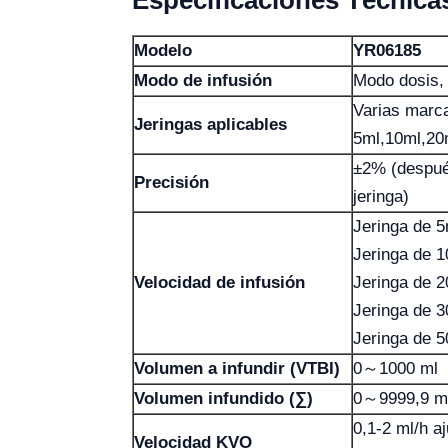
Especificaciones Técnica
Modelo
YR06185
Modo de infusión
Modo dosis,
Varias marca
Jeringas aplicables
5ml,10ml,20
±2% (después
Precisión
jeringa)
Jeringa de 5
Jeringa de 1
Velocidad de infusión
Jeringa de 2
Jeringa de 3
Jeringa de 5
Volumen a infundir (VTBI)
0～1000 ml
Volumen infundido (∑)
0～9999,9 m
0,1-2 ml/h aj
Velocidad KVO