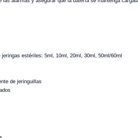
e las alarmas y asegurar que la batería se mantenga cargada
jeringas estériles: 5ml, 10ml, 20ml, 30ml, 50ml/60ml
nte de jeringuillas
rados