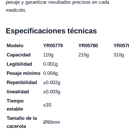
pesaje y garantizar resultados precisos en cada
medición.
Especificaciones técnicas
Modelo
YR05779
YR05780
YR057
Capacidad
110g
210g
310g
Legibilidad
0.001g
Pesaje mínimo
0.004g
Repetibilidad
±0.002g
linealidad
±0.003g
Tiempo
≤3S
estable
Tamaño de la
Ø90mm
cacerola