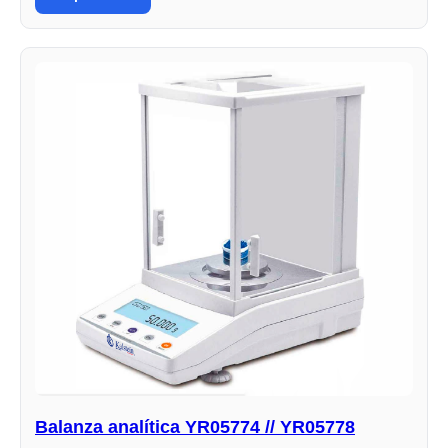
Balanza analítica YR05774 // YR05778