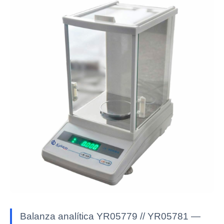
Balanza analítica YR05779 // YR05781 —