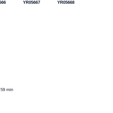
666
YR05667
YR05668
 59 min