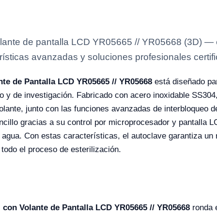
olante de pantalla LCD YR05665 // YR05668 (3D) — e
rísticas avanzadas y soluciones profesionales certifi
ante de Pantalla LCD YR05665 // YR05668
está diseñado para
o y de investigación. Fabricado con acero inoxidable SS304
volante, junto con las funciones avanzadas de interbloqueo 
encillo gracias a su control por microprocesador y pantalla 
 agua. Con estas características, el autoclave garantiza un 
todo el proceso de esterilización.
l con Volante de Pantalla LCD YR05665 // YR05668
ronda e