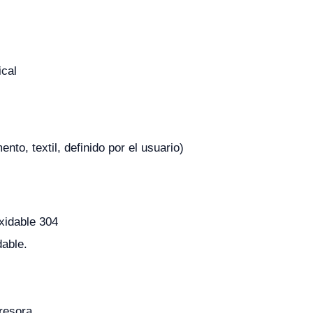
ical
ento, textil, definido por el usuario)
xidable 304
dable.
resora