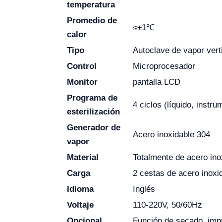
temperatura
Promedio de
≤±1℃
calor
Tipo
Autoclave de vapor vert
Control
Microprocesador
Monitor
pantalla LCD
Programa de
4 ciclos (líquido, instrum
esterilización
Generador de
Acero inoxidable 304
vapor
Material
Totalmente de acero ino
Carga
2 cestas de acero inoxi
Idioma
Inglés
Voltaje
110-220V, 50/60Hz
Opcional
Función de secado, imp