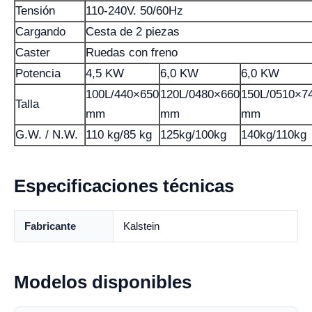
Tensión
110-240V. 50/60Hz
Cargando
Cesta de 2 piezas
Caster
Ruedas con freno
Potencia
4,5 KW
6,0 KW
6,0 KW
100L/440×650
120L/0480×660
150L/0510×7
Talla
mm
mm
mm
G.W. / N.W.
110 kg/85 kg
125kg/100kg
140kg/110kg
Especificaciones técnicas
Fabricante
Kalstein
Modelos disponibles