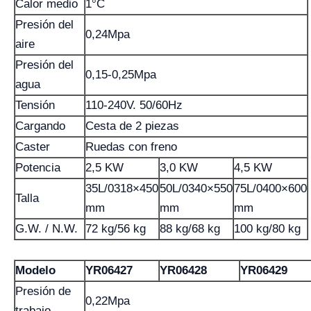
Calor medio
1°C
Presión del
0,24Mpa
aire
Presión del
0,15-0,25Mpa
agua
Tensión
110-240V. 50/60Hz
Cargando
Cesta de 2 piezas
Caster
Ruedas con freno
Potencia
2,5 KW
3,0 KW
4,5 KW
35L/0318×450
50L/0340×550
75L/0400×600
Talla
mm
mm
mm
G.W. / N.W.
72 kg/56 kg
88 kg/68 kg
100 kg/80 kg
Modelo
YR06427
YR06428
YR06429
Presión de
0,22Mpa
trabajo