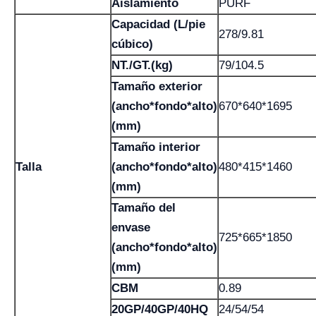
Aislamiento
PURF
Capacidad (L/pie
278/9.81
cúbico)
NT./GT.(kg)
79/104.5
Tamaño exterior
(ancho*fondo*alto)
670*640*1695
(mm)
Tamaño interior
Talla
(ancho*fondo*alto)
480*415*1460
(mm)
Tamaño del
envase
725*665*1850
(ancho*fondo*alto)
(mm)
CBM
0.89
20GP/40GP/40HQ
24/54/54