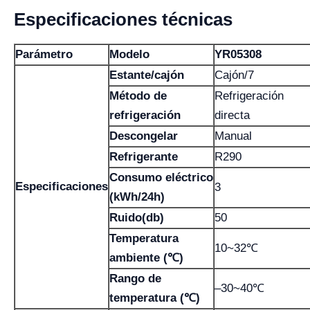
Especificaciones técnicas
Parámetro
Modelo
YR05308
Estante/cajón
Cajón/7
Método de
Refrigeración
refrigeración
directa
Descongelar
Manual
Refrigerante
R290
Consumo eléctrico
Especificaciones
3
(kWh/24h)
Ruido(db)
50
Temperatura
10~32℃
ambiente (℃)
Rango de
–30~40℃
temperatura (℃)