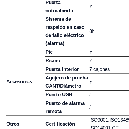
Puerta
Y
entreabierta
Sistema de
respaldo en caso
8h
de fallo eléctrico
(alarma)
Pie
Y
Ricino
Y
Puerta interior
7 cajones
Agujero de prueba
Accesorios
Y
CANT/Diámetro
Puerto USB
/
Puerto de alarma
/
remota
ISO9001,ISO1348
Otros
Certificación
ISO14001,CE