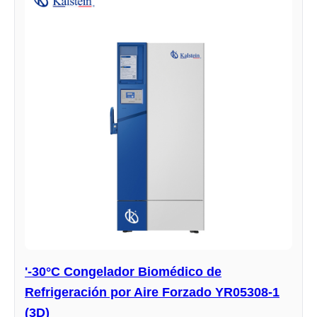
'-30°C Congelador Biomédico de
Refrigeración por Aire Forzado YR05308-1
(3D)