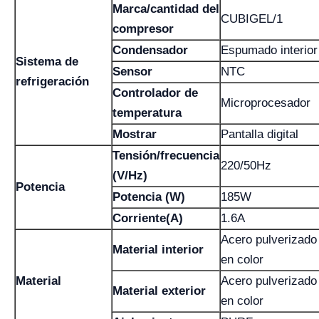
Marca/cantidad del
CUBIGEL/1
compresor
Condensador
Espumado interior
Sistema de
Sensor
NTC
refrigeración
Controlador de
Microprocesador
temperatura
Mostrar
Pantalla digital
Tensión/frecuencia
220/50Hz
(V/Hz)
Potencia
Potencia (W)
185W
Corriente(A)
1.6A
Acero pulverizado
Material interior
en color
Material
Acero pulverizado
Material exterior
en color