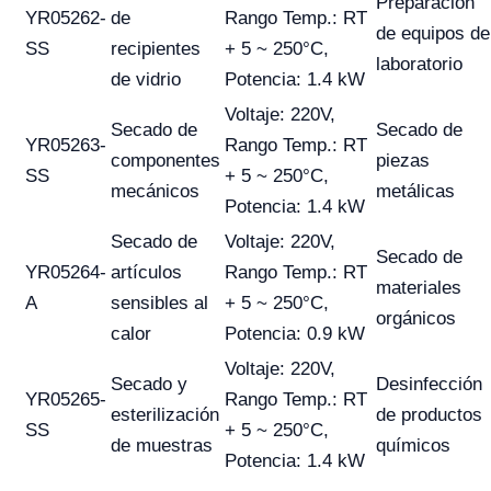
Preparación
YR05262-
de
Rango Temp.: RT
de equipos de
SS
recipientes
+ 5 ~ 250°C,
laboratorio
de vidrio
Potencia: 1.4 kW
Voltaje: 220V,
Secado de
Secado de
YR05263-
Rango Temp.: RT
componentes
piezas
SS
+ 5 ~ 250°C,
mecánicos
metálicas
Potencia: 1.4 kW
Secado de
Voltaje: 220V,
Secado de
YR05264-
artículos
Rango Temp.: RT
materiales
A
sensibles al
+ 5 ~ 250°C,
orgánicos
calor
Potencia: 0.9 kW
Voltaje: 220V,
Secado y
Desinfección
YR05265-
Rango Temp.: RT
esterilización
de productos
SS
+ 5 ~ 250°C,
de muestras
químicos
Potencia: 1.4 kW