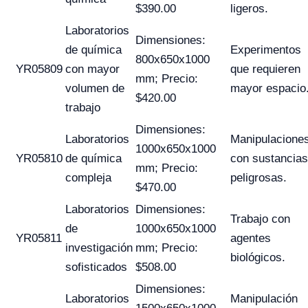
$390.00
ligeros.
Laboratorios
Dimensiones:
de química
Experimentos
800x650x1000
YR05809
con mayor
que requieren
mm; Precio:
volumen de
mayor espacio
$420.00
trabajo
Dimensiones:
Laboratorios
Manipulacione
1000x650x1000
YR05810
de química
con sustancias
mm; Precio:
compleja
peligrosas.
$470.00
Laboratorios
Dimensiones:
Trabajo con
de
1000x650x1000
YR05811
agentes
investigación
mm; Precio:
biológicos.
sofisticados
$508.00
Dimensiones:
Laboratorios
Manipulación