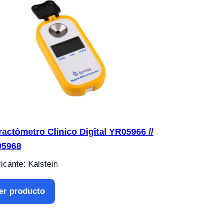
ractómetro Clínico Digital YR05966 //
05968
icante: Kalstein
er producto