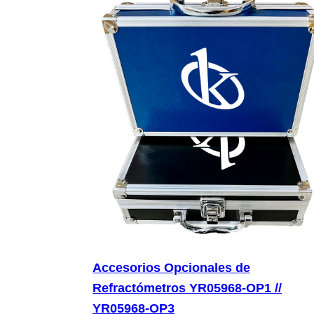
Accesorios Opcionales de
Refractómetros YR05968-OP1 //
YR05968-OP3