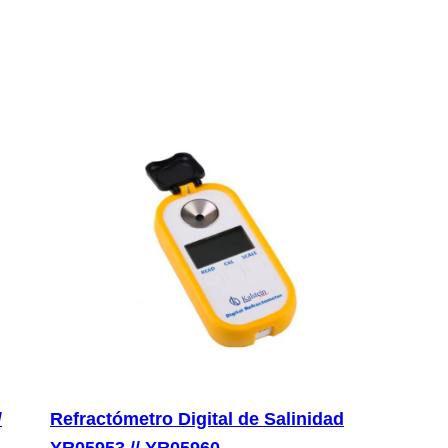
/
Refractómetro Digital de Salinidad
YR05953 // YR05960