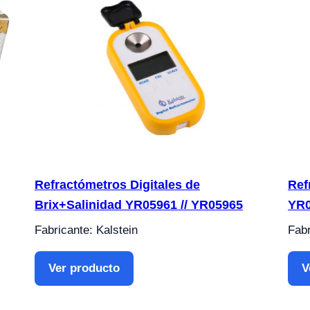
Refractómetros Digitales de
Ref
Brix+Salinidad YR05961 // YR05965
YR
Fabricante: Kalstein
Fabr
Ver producto
V