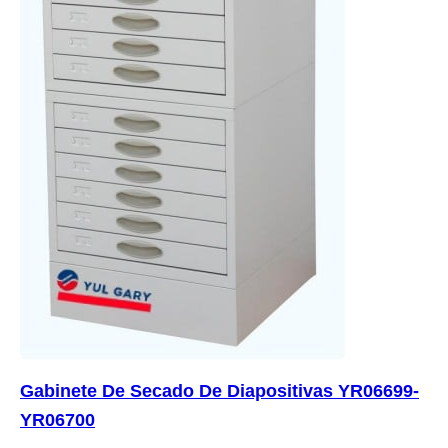
Gabinete De Secado De Diapositivas YR06699-
YR06700