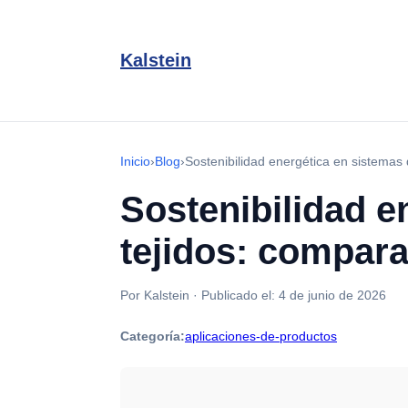
Kalstein
Inicio
›
Blog
›
Sostenibilidad energética en sistemas
Sostenibilidad e
tejidos: compar
Por Kalstein
·
Publicado el:
4 de junio de 2026
Categoría:
aplicaciones-de-productos