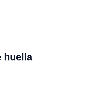
 huella
6