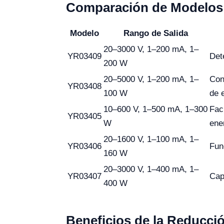
Comparación de Modelos 
Modelo
Rango de Salida
20–3000 V, 1–200 mA, 1–
YR03409
Det
200 W
20–5000 V, 1–200 mA, 1–
Con
YR03408
100 W
de 
10–600 V, 1–500 mA, 1–300
Fac
YR03405
W
ene
20–1600 V, 1–100 mA, 1–
YR03406
Fun
160 W
20–3000 V, 1–400 mA, 1–
YR03407
Cap
400 W
Beneficios de la Reducció