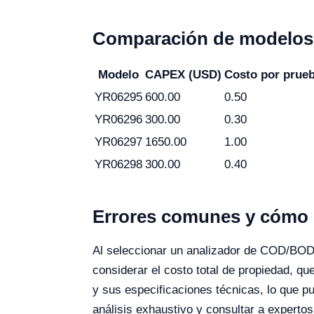
Comparación de modelos 
Modelo
CAPEX (USD)
Costo por prue
YR06295
600.00
0.50
YR06296
300.00
0.30
YR06297
1650.00
1.00
YR06298
300.00
0.40
Errores comunes y cómo e
Al seleccionar un analizador de COD/BOD, 
considerar el costo total de propiedad, q
y sus especificaciones técnicas, lo que pu
análisis exhaustivo y consultar a experto