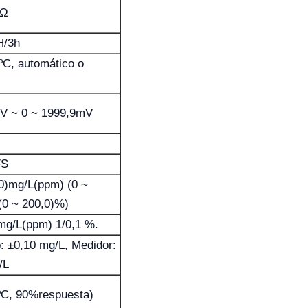
 Ω
H/3h
ºC, automático o
V ~ 0 ~ 1999,9mV
FS
00)mg/L(ppm) (0 ~
(0 ~ 200,0)%)
 mg/L(ppm) 1/0,1 %.
: ±0,10 mg/L, Medidor:
/L
ºC, 90%respuesta)