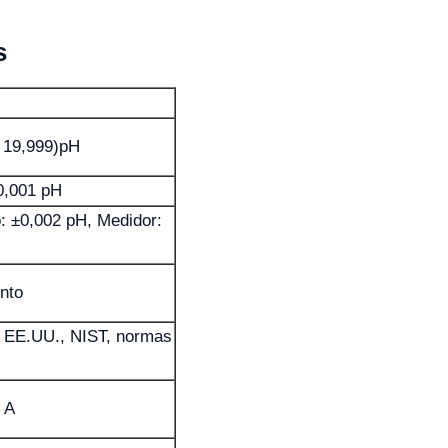
s
~ 19,999)pH
0,001 pH
: ±0,002 pH, Medidor:
unto
 EE.UU., NIST, normas
 A