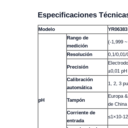
Especificaciones Técnica
Modelo
YR06383
Rango de
(-1,999 
medición
Resolución
0,1/0,01/
Electrodo
Precisión
±0,01 pH
Calibración
1, 2, 3 p
automática
Europa &
pH
Tampón
de China
Corriente de
≤1×10-12
entrada