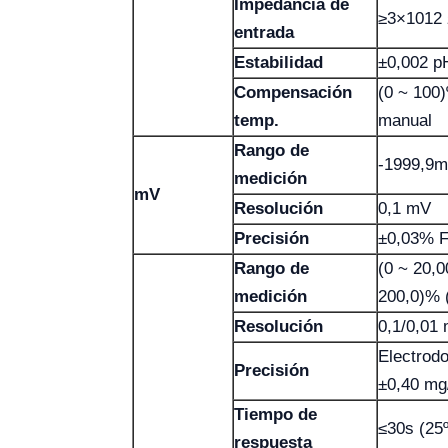
Impedancia de
≥3×1012
entrada
Estabilidad
±0,002 p
Compensación
(0 ~ 100)
temp.
manual
Rango de
-1999,9m
medición
mV
Resolución
0,1 mV
Precisión
±0,03% 
Rango de
(0 ~ 20,
medición
200,0)% 
Resolución
0,1/0,01
Electrodo
Precisión
±0,40 mg
Tiempo de
≤30s (25
respuesta