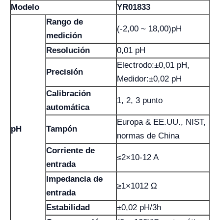
Modelo
YR01833
Rango de
(-2,00 ~ 18,00)pH
medición
Resolución
0,01 pH
Electrodo:±0,01 pH,
Precisión
Medidor:±0,02 pH
Calibración
1, 2, 3 punto
automática
Europa & EE.UU., NIST,
pH
Tampón
normas de China
Corriente de
≤2×10-12 A
entrada
Impedancia de
≥1×1012 Ω
entrada
Estabilidad
±0,02 pH/3h