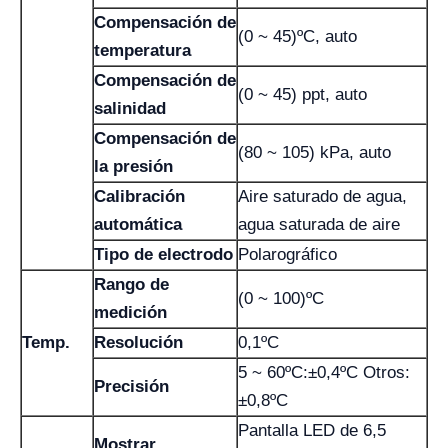
Compensación de
(0 ~ 45)ºC, auto
temperatura
Compensación de
(0 ~ 45) ppt, auto
salinidad
Compensación de
(80 ~ 105) kPa, auto
la presión
Calibración
Aire saturado de agua,
automática
agua saturada de aire
Tipo de electrodo
Polarográfico
Rango de
(0 ~ 100)ºC
medición
Temp.
Resolución
0,1ºC
5 ~ 60ºC:±0,4ºC Otros:
Precisión
±0,8ºC
Pantalla LED de 6,5
Mostrar