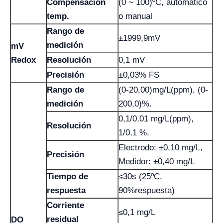
Compensación
(0 ~ 100)ºC, automático
temp.
o manual
Rango de
±1999,9mV
medición
mV
Redox
Resolución
0,1 mV
Precisión
±0,03% FS
Rango de
(0-20,00)mg/L(ppm), (0-
medición
200,0)%.
0,1/0,01 mg/L(ppm),
Resolución
1/0,1 %.
Electrodo: ±0,10 mg/L,
Precisión
Medidor: ±0,40 mg/L
Tiempo de
≤30s (25ºC,
respuesta
90%respuesta)
Corriente
≤0,1 mg/L
residual
DO