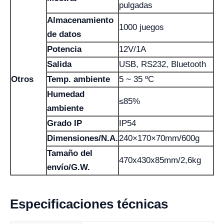
pulgadas
Almacenamiento
1000 juegos
de datos
Potencia
12V/1A
Salida
USB, RS232, Bluetooth
Otros
Temp. ambiente
5 ~ 35 ºC
Humedad
≤85%
ambiente
Grado IP
IP54
Dimensiones/N.A.
240×170×70mm/600g
Tamaño del
470x430x85mm/2,6kg
envío/G.W.
Especificaciones técnicas