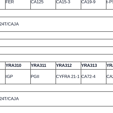
FER
CA125
CA15-3
CA19-9
t-
,24T/CAJA
YRA310
YRA311
YRA312
YRA313
YR
IGP
PGII
CYFRA 21-1
CA72-4
CA
,24T/CAJA