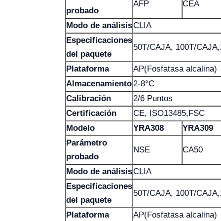
AFP
CEA
probado
Modo de análisis
CLIA
Especificaciones
50T/CAJA, 100T/CAJA
del paquete
Plataforma
AP(Fosfatasa alcalina)
Almacenamiento
2-8°C
Calibración
2/6 Puntos
Certificación
CE, ISO13485,FSC
Modelo
YRA308
YRA309
Parámetro
NSE
CA50
probado
Modo de análisis
CLIA
Especificaciones
50T/CAJA, 100T/CAJA
del paquete
Plataforma
AP(Fosfatasa alcalina)