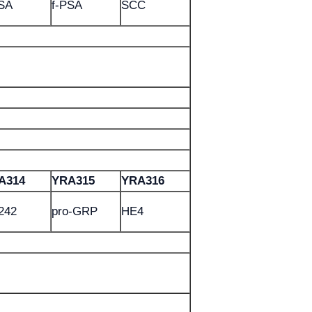
PSA
f-PSA
SCC
A314
YRA315
YRA316
242
pro-GRP
HE4