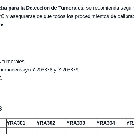
eba para la Detección de Tumorales
, se recomienda seguir
C y asegurarse de que todos los procedimientos de calibrac
os.
s tumorales
e inmunoensayo YR06378 y YR06379
C
s
YRA301
YRA302
YRA303
YRA304
YR