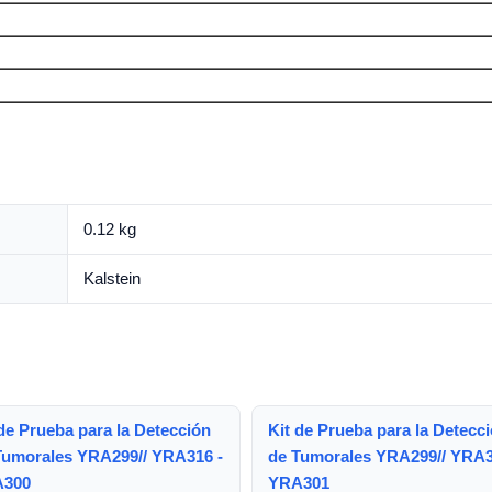
0.12 kg
Kalstein
de Prueba para la Detección
Kit de Prueba para la Detecc
Tumorales YRA299// YRA316 -
de Tumorales YRA299// YRA3
300
YRA301