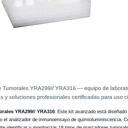
de Tumorales YRA299// YRA316 — equipo de laborator
s y soluciones profesionales certificadas para uso ci
morales YRA299// YRA316
: Este kit avanzado está diseñado
do el analizador de inmunoensayo de quimioluminiscencia. C
identificar y monitorizar 18 tipos de marcadores tumorale