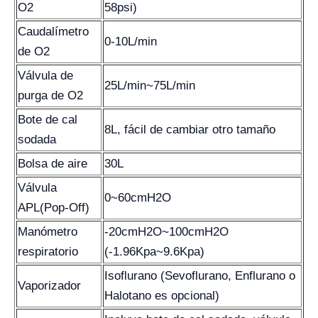
O2
58psi)
Caudalímetro
0-10L/min
de O2
Válvula de
25L/min~75L/min
purga de O2
Bote de cal
8L, fácil de cambiar otro tamaño
sodada
Bolsa de aire
30L
Válvula
0~60cmH2O
APL(Pop-Off)
Manómetro
-20cmH2O~100cmH2O
respiratorio
(-1.96Kpa~9.6Kpa)
Isoflurano (Sevoflurano, Enflurano o
Vaporizador
Halotano es opcional)