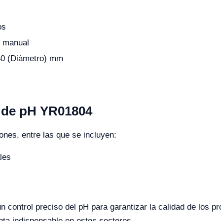
os
C manual
40 (Diámetro) mm
r de pH YR01804
ones, entre las que se incluyen:
les
 control preciso del pH para garantizar la calidad de los pr
nta indispensable en estos sectores.