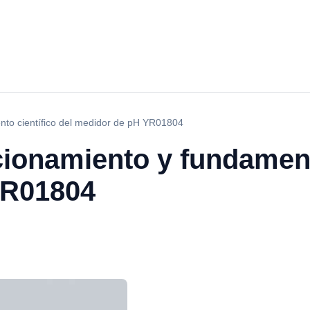
ento científico del medidor de pH YR01804
cionamiento y fundament
YR01804