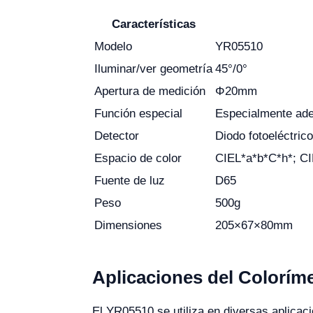
Características
Modelo
YR05510
Iluminar/ver geometría
45°/0°
Apertura de medición
Φ20mm
Función especial
Especialmente ade
Detector
Diodo fotoeléctrico
Espacio de color
CIEL*a*b*C*h*; C
Fuente de luz
D65
Peso
500g
Dimensiones
205×67×80mm
Aplicaciones del Colorím
El YR05510 se utiliza en diversas aplicacio