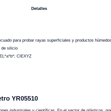
Detalles
cuado para probar rayas superficiales y productos húmedo
 de silicio
IEL*a*b*; CIEXYZ
etro YR05510
nes industriales y científicas. En el sector de plásticos, po