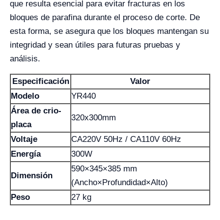
que resulta esencial para evitar fracturas en los
bloques de parafina durante el proceso de corte. De
esta forma, se asegura que los bloques mantengan su
integridad y sean útiles para futuras pruebas y
análisis.
Especificación
Valor
Modelo
YR440
Área de crio-
320x300mm
placa
Voltaje
CA220V 50Hz / CA110V 60Hz
Energía
300W
590×345×385 mm
Dimensión
(Ancho×Profundidad×Alto)
Peso
27 kg