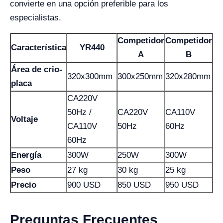
convierte en una opción preferible para los
especialistas.
Competidor
Competidor
Característica
YR440
A
B
Área de crio-
320x300mm
300x250mm
320x280mm
placa
CA220V
50Hz /
CA220V
CA110V
Voltaje
CA110V
50Hz
60Hz
60Hz
Energía
300W
250W
300W
Peso
27 kg
30 kg
25 kg
Precio
900 USD
850 USD
950 USD
Preguntas Frecuentes