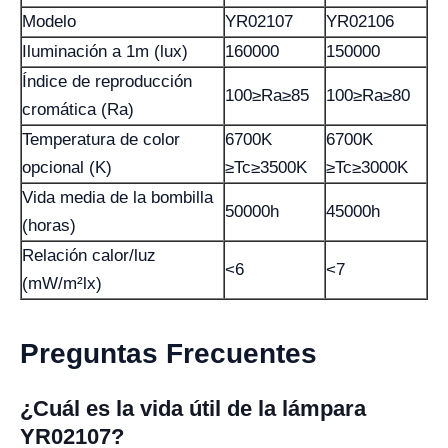
Modelo
YR02107
YR02106
Iluminación a 1m (lux)
160000
150000
Índice de reproducción
100≥Ra≥85
100≥Ra≥80
cromática (Ra)
Temperatura de color
6700K
6700K
opcional (K)
≥Tc≥3500K
≥Tc≥3000K
Vida media de la bombilla
50000h
45000h
(horas)
Relación calor/luz
<6
<7
(mW/m²lx)
Preguntas Frecuentes
¿Cuál es la vida útil de la lámpara
YR02107?