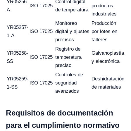
YR05256-
Control digital
ISO 17025
productos
A
de temperatura
industriales
Monitoreo
Producción
YR05257-
ISO 17025
digital y ajustes
por lotes en
1-A
precisos
talleres
Registro de
YR05258-
Galvanoplastia
ISO 17025
temperatura
SS
y electrónica
preciso
Controles de
YR05259-
Deshidratación
ISO 17025
seguridad
1-SS
de materiales
avanzados
Requisitos de documentación
para el cumplimiento normativo