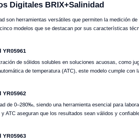
s Digitales BRIX+Salinidad
ad son herramientas versátiles que permiten la medición de
 cinco modelos que se destacan por sus características téc
ad YR05961
ración de sólidos solubles en soluciones acuosas, como jug
tomática de temperatura (ATC), este modelo cumple con la
ad YR05962
dad de 0–280‰, siendo una herramienta esencial para labora
% y ATC aseguran que los resultados sean válidos y confiabl
ad YR05963