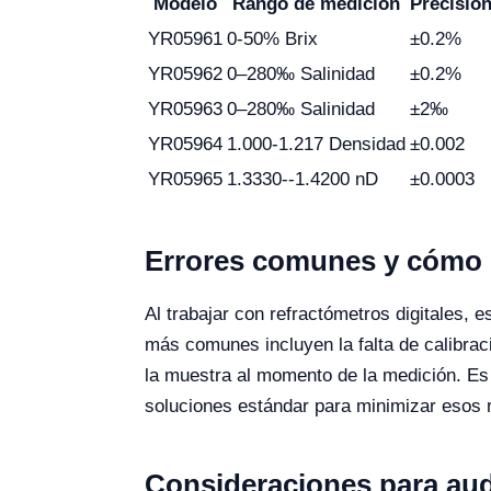
Modelo
Rango de medición
Precisió
YR05961
0-50% Brix
±0.2%
YR05962
0–280‰ Salinidad
±0.2%
YR05963
0–280‰ Salinidad
±2‰
YR05964
1.000-1.217 Densidad
±0.002
YR05965
1.3330--1.4200 nD
±0.0003
Errores comunes y cómo e
Al trabajar con refractómetros digitales, 
más comunes incluyen la falta de calibrac
la muestra al momento de la medición. Es 
soluciones estándar para minimizar esos 
Consideraciones para aud