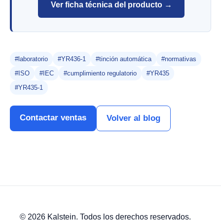
Ver ficha técnica del producto →
#laboratorio
#YR436-1
#tinción automática
#normativas
#ISO
#IEC
#cumplimiento regulatorio
#YR435
#YR435-1
Contactar ventas
Volver al blog
© 2026 Kalstein. Todos los derechos reservados.