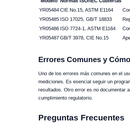
Modelo
Normas ISO/IEC Cubiertas
YR05484
CIE No.15, ASTM E1164
Con
YR05485
ISO 17025, GB/T 18833
Rep
YR05486
ISO 7724-1, ASTM E1164
Con
YR05487
GB/T 3978, CIE No.15
Ape
Errores Comunes y Cómo 
Uno de los errores más comunes en el uso d
mediciones. Es esencial seguir un program
resultados. Otro error es no documentar a
cumplimiento regulatorio.
Preguntas Frecuentes