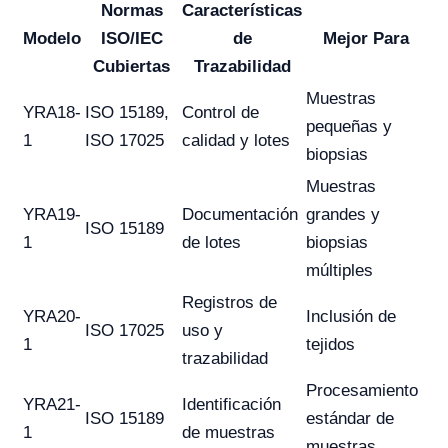
Normas
Características
Modelo
ISO/IEC
de
Mejor Para
Cubiertas
Trazabilidad
Muestras
YRA18-
ISO 15189,
Control de
pequeñas y
1
ISO 17025
calidad y lotes
biopsias
Muestras
YRA19-
Documentación
grandes y
ISO 15189
1
de lotes
biopsias
múltiples
Registros de
YRA20-
Inclusión de
ISO 17025
uso y
1
tejidos
trazabilidad
Procesamiento
YRA21-
Identificación
ISO 15189
estándar de
1
de muestras
muestras