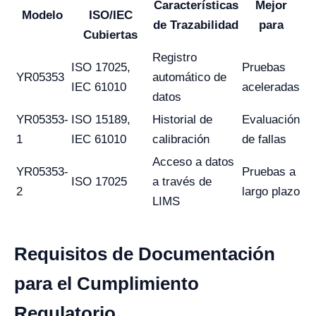
Características
Mejor
Modelo
ISO/IEC
de Trazabilidad
para
Cubiertas
Registro
ISO 17025,
Pruebas
YR05353
automático de
IEC 61010
aceleradas
datos
YR05353-
ISO 15189,
Historial de
Evaluación
1
IEC 61010
calibración
de fallas
Acceso a datos
YR05353-
Pruebas a
ISO 17025
a través de
2
largo plazo
LIMS
Requisitos de Documentación
para el Cumplimiento
Regulatorio