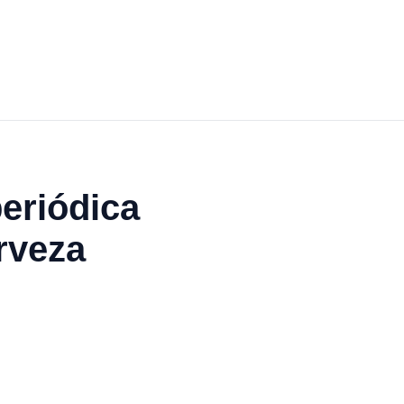
periódica
rveza