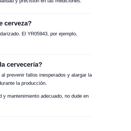
lidad y precisión en las mediciones.
de cerveza?
andarizado. El YR05943, por ejemplo,
la cervecería?
l prevenir fallos inesperados y alargar la
durante la producción.
dad y mantenimiento adecuado, no dude en