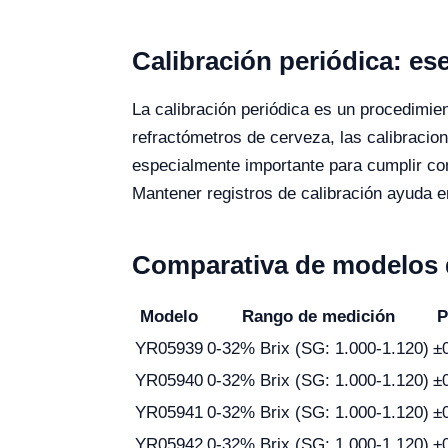
Calibración periódica: ese
La calibración periódica es un procedimie
refractómetros de cerveza, las calibracio
especialmente importante para cumplir con
Mantener registros de calibración ayuda en
Comparativa de modelos 
Modelo
Rango de medición
P
YR05939
0-32% Brix (SG: 1.000-1.120)
±
YR05940
0-32% Brix (SG: 1.000-1.120)
±
YR05941
0-32% Brix (SG: 1.000-1.120)
±
YR05942
0-32% Brix (SG: 1.000-1.120)
±