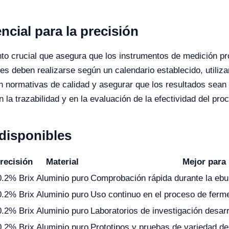
ncial para la precisión
nto crucial que asegura que los instrumentos de medición pr
nes deben realizarse según un calendario establecido, utiliz
 normativas de calidad y asegurar que los resultados sean c
 la trazabilidad y en la evaluación de la efectividad del pro
disponibles
recisión
Material
Mejor para
0.2% Brix
Aluminio puro
Comprobación rápida durante la ebul
0.2% Brix
Aluminio puro
Uso continuo en el proceso de ferm
0.2% Brix
Aluminio puro
Laboratorios de investigación desar
0.2% Brix
Aluminio puro
Prototipos y pruebas de variedad d