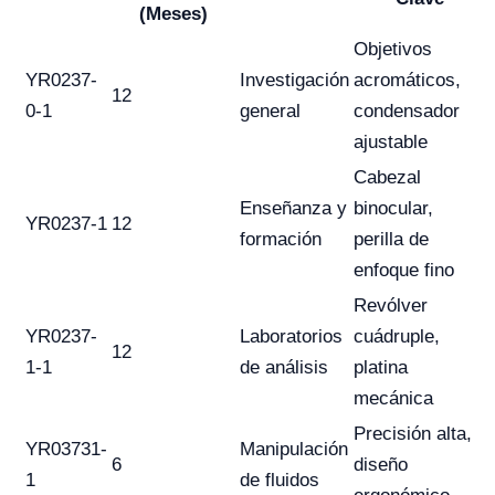
(Meses)
Objetivos
YR0237-
Investigación
acromáticos,
12
0-1
general
condensador
ajustable
Cabezal
Enseñanza y
binocular,
YR0237-1
12
formación
perilla de
enfoque fino
Revólver
YR0237-
Laboratorios
cuádruple,
12
1-1
de análisis
platina
mecánica
Precisión alta,
YR03731-
Manipulación
6
diseño
1
de fluidos