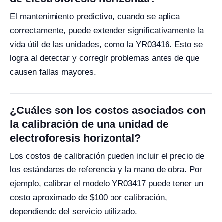
El mantenimiento predictivo, cuando se aplica
correctamente, puede extender significativamente la
vida útil de las unidades, como la YR03416. Esto se
logra al detectar y corregir problemas antes de que
causen fallas mayores.
¿Cuáles son los costos asociados con
la calibración de una unidad de
electroforesis horizontal?
Los costos de calibración pueden incluir el precio de
los estándares de referencia y la mano de obra. Por
ejemplo, calibrar el modelo YR03417 puede tener un
costo aproximado de $100 por calibración,
dependiendo del servicio utilizado.