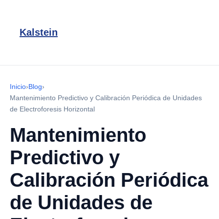
Kalstein
Inicio
›
Blog
›
Mantenimiento Predictivo y Calibración Periódica de Unidades
de Electroforesis Horizontal
Mantenimiento
Predictivo y
Calibración Periódica
de Unidades de