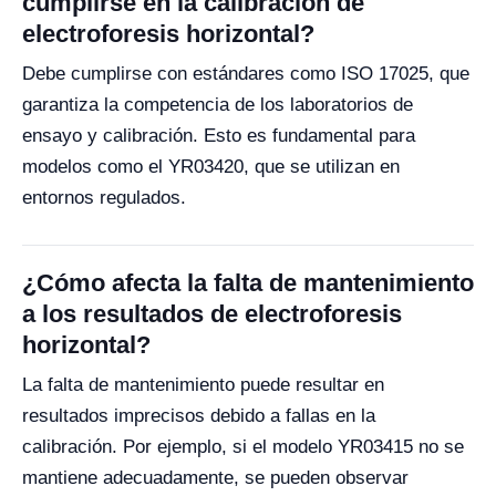
cumplirse en la calibración de
electroforesis horizontal?
Debe cumplirse con estándares como ISO 17025, que
garantiza la competencia de los laboratorios de
ensayo y calibración. Esto es fundamental para
modelos como el YR03420, que se utilizan en
entornos regulados.
¿Cómo afecta la falta de mantenimiento
a los resultados de electroforesis
horizontal?
La falta de mantenimiento puede resultar en
resultados imprecisos debido a fallas en la
calibración. Por ejemplo, si el modelo YR03415 no se
mantiene adecuadamente, se pueden observar