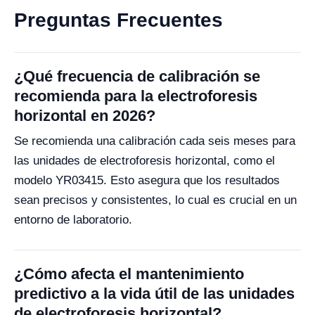
Preguntas Frecuentes
¿Qué frecuencia de calibración se
recomienda para la electroforesis
horizontal en 2026?
Se recomienda una calibración cada seis meses para
las unidades de electroforesis horizontal, como el
modelo YR03415. Esto asegura que los resultados
sean precisos y consistentes, lo cual es crucial en un
entorno de laboratorio.
¿Cómo afecta el mantenimiento
predictivo a la vida útil de las unidades
de electroforesis horizontal?