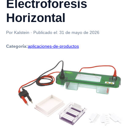
Electroforesis
Horizontal
Por Kalstein
·
Publicado el:
31 de mayo de 2026
Categoría:
aplicaciones-de-productos