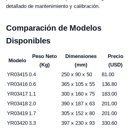
detallado de mantenimiento y calibración.
Comparación de Modelos
Disponibles
Peso Neto
Dimensiones
Precio
Modelo
(Kg)
(mm)
(USD)
YR03415
0.4
250 x 90 x 50
81.00
YR03416
0.6
365 x 105 x 55
136.80
YR03417
1.1
300 x 160 x 75
183.00
YR03418
2.0
390 x 187 x 63
201.00
YR03419
1.7
305 x 152 x 80
201.00
YR03420
3.3
397 x 230 x 93
330.60