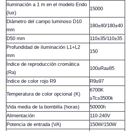
Iluminación a 1 m en el modelo Endo
15000
(lux)
Diámetro del campo luminoso D10
180±40/180±40
mm
D50 mm
110±35/110±35
Profundidad de iluminación L1+L2
150
mm
Índice de reproducción cromática
100≥Ra≥85
(Ra)
Índice de color rojo R9
R9≥97
6700K
Temperatura de color opcional (K)
≥Tc≥3500k
Vida media de la bombilla (horas)
50000h
Alimentación
110-240V
Potencia de entrada (VA)
150W/150W