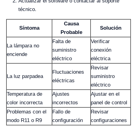
Actualizar el software o contactar al soporte
técnico.
Causa
Síntoma
Solución
Probable
Falta de
Verificar
La lámpara no
suministro
conexión
enciende
eléctrico
eléctrica
Revisar
Fluctuaciones
La luz parpadea
suministro
eléctricas
eléctrico
Temperatura de
Ajustes
Ajustar en el
color incorrecta
incorrectos
panel de control
Problemas con el
Fallo de
Revisar
modo R11 o R9
configuración
configuraciones