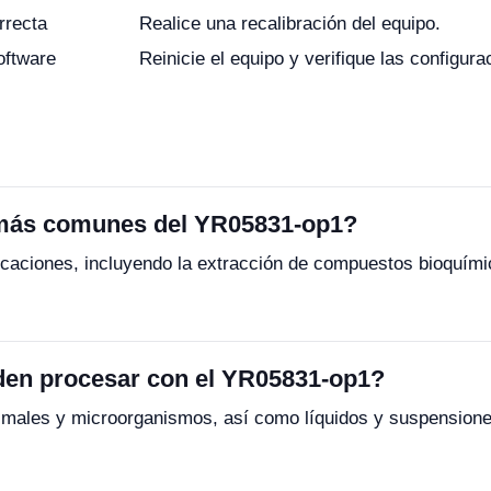
rrecta
Realice una recalibración del equipo.
oftware
Reinicie el equipo y verifique las configura
 más comunes del YR05831-op1?
licaciones, incluyendo la extracción de compuestos bioquím
den procesar con el YR05831-op1?
nimales y microorganismos, así como líquidos y suspension