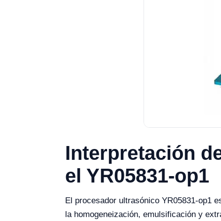
Interpretación d
el YR05831-op1
El procesador ultrasónico YR05831-op1 es 
la homogeneización, emulsificación y extr