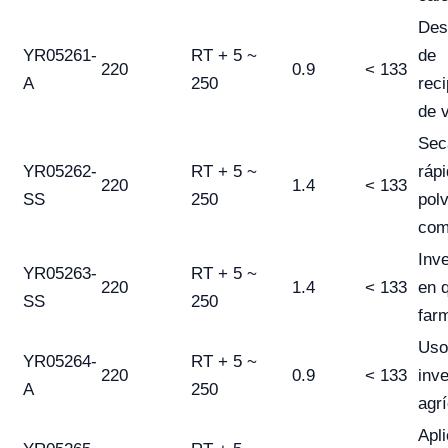
Des
YR05261-
RT + 5 ~
de
220
0.9
< 133
A
250
reci
de v
Sec
YR05262-
RT + 5 ~
ráp
220
1.4
< 133
SS
250
pol
com
Inv
YR05263-
RT + 5 ~
220
1.4
< 133
en 
SS
250
far
Uso
YR05264-
RT + 5 ~
220
0.9
< 133
inv
A
250
agrí
Apl