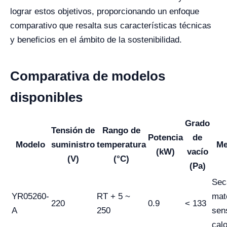
lograr estos objetivos, proporcionando un enfoque
comparativo que resalta sus características técnicas
y beneficios en el ámbito de la sostenibilidad.
Comparativa de modelos
disponibles
Grado
Tensión de
Rango de
Potencia
de
Modelo
suministro
temperatura
Me
(kW)
vacío
(V)
(°C)
(Pa)
Sec
YR05260-
RT + 5 ~
mat
220
0.9
< 133
A
250
sens
calo