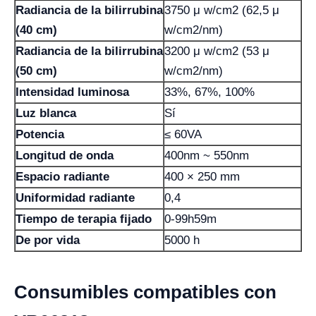
Radiancia de la bilirrubina
3750 μ w/cm2 (62,5 μ
(40 cm)
w/cm2/nm)
Radiancia de la bilirrubina
3200 μ w/cm2 (53 μ
(50 cm)
w/cm2/nm)
Intensidad luminosa
33%, 67%, 100%
Luz blanca
Sí
Potencia
≤ 60VA
Longitud de onda
400nm ~ 550nm
Espacio radiante
400 × 250 mm
Uniformidad radiante
0,4
Tiempo de terapia fijado
0-99h59m
De por vida
5000 h
Consumibles compatibles con