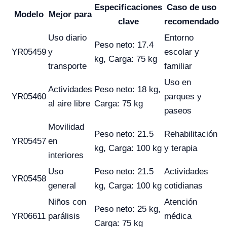
Especificaciones
Caso de uso
Modelo
Mejor para
clave
recomendado
Uso diario
Entorno
Peso neto: 17.4
YR05459
y
escolar y
kg, Carga: 75 kg
transporte
familiar
Uso en
Actividades
Peso neto: 18 kg,
YR05460
parques y
al aire libre
Carga: 75 kg
paseos
Movilidad
Peso neto: 21.5
Rehabilitación
YR05457
en
kg, Carga: 100 kg
y terapia
interiores
Uso
Peso neto: 21.5
Actividades
YR05458
general
kg, Carga: 100 kg
cotidianas
Niños con
Atención
Peso neto: 25 kg,
YR06611
parálisis
médica
Carga: 75 kg