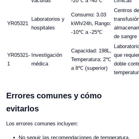
vacunas
-20℃ a -40℃
clínicas
Centros d
Consumo: 3.03
Laboratorios y
transfusió
YR05321
kWh/24h, Rango:
hospitales
almacenam
-10℃ a -25℃
de sangre
Laboratori
Capacidad: 198L,
YR05321-
Investigación
que requie
Temperatura: 2℃
1
médica
doble cont
a 8℃ (superior)
temperatu
Errores comunes y cómo
evitarlos
Los errores comunes incluyen:
No seguir las recomendaciones de temperatura.