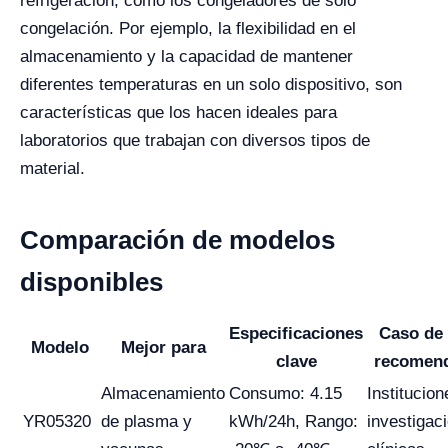
refrigeración, como los congeladores de solo
congelación. Por ejemplo, la flexibilidad en el
almacenamiento y la capacidad de mantener
diferentes temperaturas en un solo dispositivo, son
características que los hacen ideales para
laboratorios que trabajan con diversos tipos de
material.
Comparación de modelos
disponibles
Especificaciones
Caso de
Modelo
Mejor para
clave
recomen
Almacenamiento
Consumo: 4.15
Institucio
YR05320
de plasma y
kWh/24h, Rango:
investigac