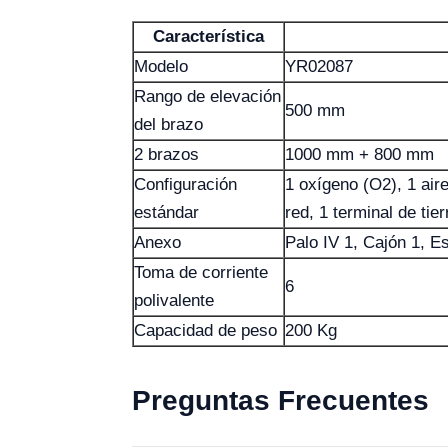
Característica
Modelo
YR02087
Rango de elevación
500 mm
del brazo
2 brazos
1000 mm + 800 mm
Configuración
1 oxígeno (O2), 1 air
estándar
red, 1 terminal de tie
Anexo
Palo IV 1, Cajón 1, E
Toma de corriente
6
polivalente
Capacidad de peso
200 Kg
Preguntas Frecuentes