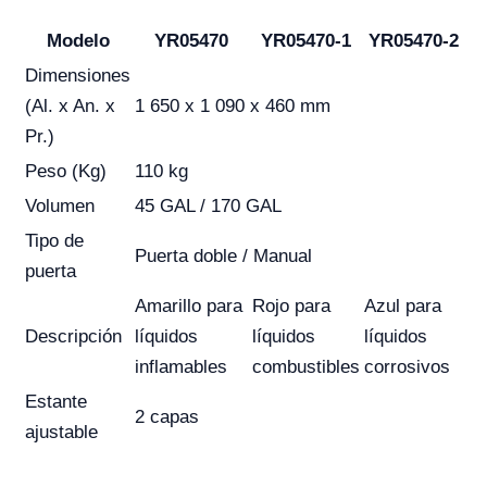
Modelo
YR05470
YR05470-1
YR05470-2
Dimensiones
(Al. x An. x
1 650 x 1 090 x 460 mm
Pr.)
Peso (Kg)
110 kg
Volumen
45 GAL / 170 GAL
Tipo de
Puerta doble / Manual
puerta
Amarillo para
Rojo para
Azul para
Descripción
líquidos
líquidos
líquidos
inflamables
combustibles
corrosivos
Estante
2 capas
ajustable