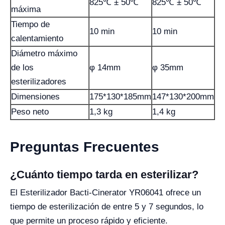
825℃ ± 50℃
825℃ ± 50℃
máxima
Tiempo de
10 min
10 min
calentamiento
Diámetro máximo
de los
φ 14mm
φ 35mm
esterilizadores
Dimensiones
175*130*185mm
147*130*200mm
Peso neto
1,3 kg
1,4 kg
Preguntas Frecuentes
¿Cuánto tiempo tarda en esterilizar?
El Esterilizador Bacti-Cinerator YR06041 ofrece un
tiempo de esterilización de entre 5 y 7 segundos, lo
que permite un proceso rápido y eficiente.