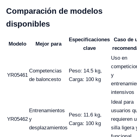
Comparación de modelos
disponibles
Especificaciones
Caso de 
Modelo
Mejor para
clave
recomend
Uso en
competicio
Competencias
Peso: 14.5 kg,
YR05461
y
de baloncesto
Carga: 100 kg
entrenamie
intensivos
Ideal para
Entrenamientos
usuarios q
Peso: 11.6 kg,
YR05462
y
requieren 
Carga: 100 kg
desplazamientos
silla ligera 
funcional