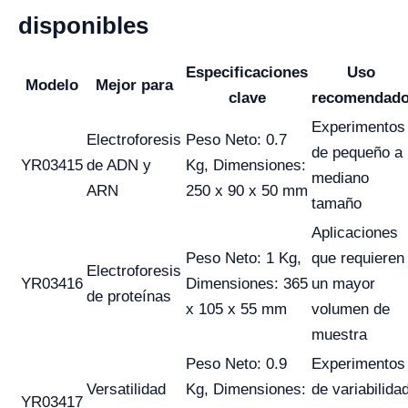
disponibles
Especificaciones
Uso
Modelo
Mejor para
clave
recomendad
Experimentos
Electroforesis
Peso Neto: 0.7
de pequeño a
YR03415
de ADN y
Kg, Dimensiones:
mediano
ARN
250 x 90 x 50 mm
tamaño
Aplicaciones
Peso Neto: 1 Kg,
que requieren
Electroforesis
YR03416
Dimensiones: 365
un mayor
de proteínas
x 105 x 55 mm
volumen de
muestra
Peso Neto: 0.9
Experimentos
Versatilidad
Kg, Dimensiones:
de variabilida
YR03417