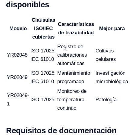
disponibles
Claúsulas
Características
Modelo
ISO/IEC
Mejor para
de trazabilidad
cubiertas
Registro de
ISO 17025,
Cultivos
YR02048
calibraciones
IEC 61010
celulares
automáticas
ISO 17025,
Mantenimiento
Investigación
YR02049
IEC 61010
programado
microbiológica
Monitoreo de
YR02049-
ISO 17025
temperatura
Patología
1
continuo
Requisitos de documentación