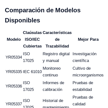
Comparación de Modelos
Disponibles
Claúsulas
Características
Modelo
ISO/IEC
de
Mejor Para
Cubiertas
Trazabilidad
ISO
Registro digital
Investigación
YR05334
17025
y manual
científica
Monitoreo
Cultivo de
YR05335
IEC 61010
continuo
microorganismos
ISO
Informes de
Pruebas de
YR05336
17025
calibración
estabilidad
Pruebas de
ISO
Historial de
YR05337
calidad
17025
mantenimiento