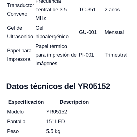
Frecuencia
Transductor
central de 3.5
TC-351
2 años
Convexo
MHz
Gel de
Gel
GU-001
Mensual
Ultrasonido
hipoalergénico
Papel térmico
Papel para
para impresión de
PI-001
Trimestral
Impresora
imágenes
Datos técnicos del YR05152
Especificación
Descripción
Modelo
YR05152
Pantalla
15" LED
Peso
5.5 kg