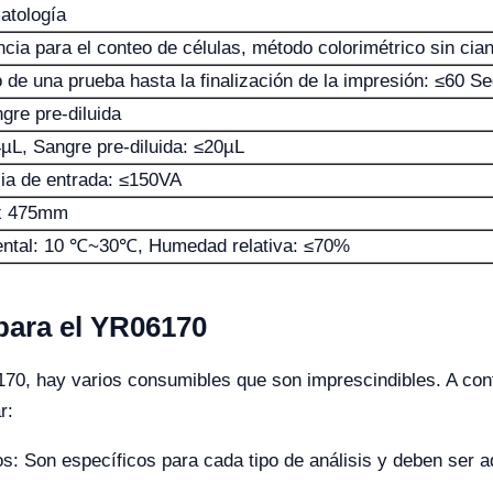
atología
ia para el conteo de células, método colorimétrico sin cia
de una prueba hasta la finalización de la impresión: ≤60 S
gre pre-diluida
µL, Sangre pre-diluida: ≤20µL
ia de entrada: ≤150VA
x 475mm
ental: 10 ℃~30℃, Humedad relativa: ≤70%
para el YR06170
170, hay varios consumibles que son imprescindibles. A conti
r:
os: Son específicos para cada tipo de análisis y deben ser 