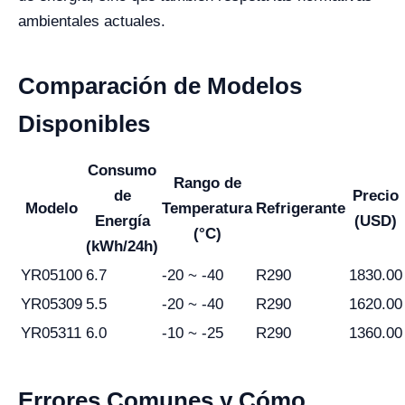
ambientales actuales.
Comparación de Modelos
Disponibles
Consumo
Rango de
de
Precio
Modelo
Temperatura
Refrigerante
Energía
(USD)
(°C)
(kWh/24h)
YR05100
6.7
-20 ~ -40
R290
1830.00
YR05309
5.5
-20 ~ -40
R290
1620.00
YR05311
6.0
-10 ~ -25
R290
1360.00
Errores Comunes y Cómo