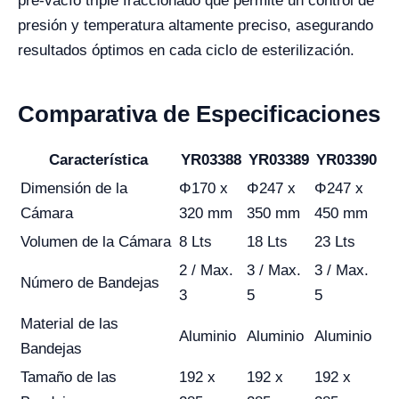
pre-vacío triple fraccionado que permite un control de
presión y temperatura altamente preciso, asegurando
resultados óptimos en cada ciclo de esterilización.
Comparativa de Especificaciones
Característica
YR03388
YR03389
YR03390
Dimensión de la
Φ170 x
Φ247 x
Φ247 x
Cámara
320 mm
350 mm
450 mm
Volumen de la Cámara
8 Lts
18 Lts
23 Lts
2 / Max.
3 / Max.
3 / Max.
Número de Bandejas
3
5
5
Material de las
Aluminio
Aluminio
Aluminio
Bandejas
Tamaño de las
192 x
192 x
192 x