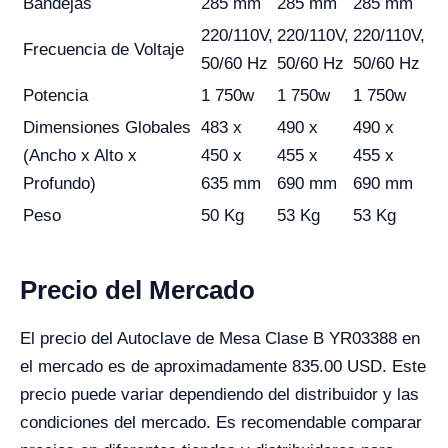
Bandejas
285 mm
285 mm
285 mm
220/110V,
220/110V,
220/110V,
Frecuencia de Voltaje
50/60 Hz
50/60 Hz
50/60 Hz
Potencia
1 750w
1 750w
1 750w
Dimensiones Globales
483 x
490 x
490 x
(Ancho x Alto x
450 x
455 x
455 x
Profundo)
635 mm
690 mm
690 mm
Peso
50 Kg
53 Kg
53 Kg
Precio del Mercado
El precio del Autoclave de Mesa Clase B YR03388 en
el mercado es de aproximadamente 835.00 USD. Este
precio puede variar dependiendo del distribuidor y las
condiciones del mercado. Es recomendable comparar